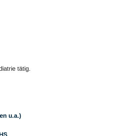
atrie tätig.
en u.a.)
DHS