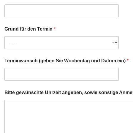
Grund für den Termin
*
(
Terminwunsch (geben Sie Wochentag und Datum ein)
*
g
e
b
e
n
d
Bitte gewünschte Uhrzeit angeben, sowie sonstige Anm
e
n
B
i
t
t
e