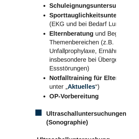
Schuleignungsuntersuchunge
Sporttauglichkeitsuntersuchu
(EKG und bei Bedarf Lungenfunk
Elternberatung
und Begleitung i
Themenbereichen (z.B. Erziehu
Unfallprophylaxe, Ernährung,
insbesondere bei Übergewicht,
Essstörungen)
Notfalltraining für Eltern
(Term
unter „
Aktuelles
“)
OP-Vorbereitung
Ultraschalluntersuchungen
(Sonographie)